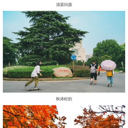
清渠问源
秋涛松韵