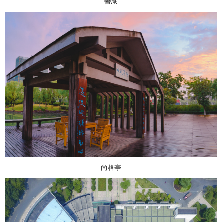
善湖
尚格亭